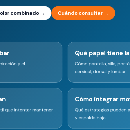
dolor combinado →
Cuándo consultar →
mbar
Qué papel tiene l
piración y el
Cómo pantalla, silla, port
cervical, dorsal y lumbar.
an
Cómo integrar mov
til que intentar mantener
Qué estrategias pueden ay
y espalda baja.