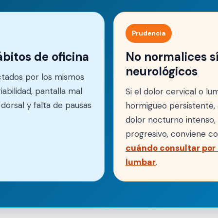
Prudencia
bitos de oficina
No normalices s
neurológicos
ectados por los mismos
abilidad, pantalla mal
Si el dolor cervical o 
z dorsal y falta de pausas
hormigueo persistente, a
dolor nocturno intenso
progresivo, conviene co
cuándo consultar por
lumbar
.