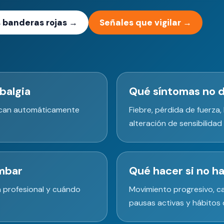
s banderas rojas →
Señales que vigilar →
balgia
Qué síntomas no d
ifican automáticamente
Fiebre, pérdida de fuerza,
alteración de sensibilidad
mbar
Qué hacer si no h
n profesional y cuándo
Movimiento progresivo, ca
pausas activas y hábitos d