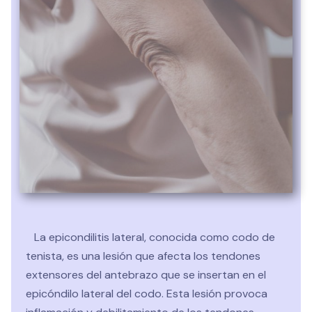
estiramiento, y programas de recuperación funcional,
se trabaja para reducir la inflamación de los
tendones extensores, disminuir la sobrecarga
muscular y favorecer una recuperación progresiva y
segura. Un tratamiento de fisioterapia personalizado
en casos de epicondilitis permite acelerar la
recuperación, prevenir recaídas y facilitar la vuelta a
las actividades diarias, laborales o deportivas sin
dolor en el codo.
La epicondilitis lateral, conocida como codo de
tenista, es una lesión que afecta los tendones
extensores del antebrazo que se insertan en el
epicóndilo lateral del codo. Esta lesión provoca