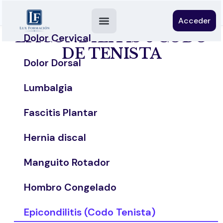
Acceder
EPICONDILITIS o CODO
Dolor Cervical
DE TENISTA
Dolor Dorsal
Lumbalgia
Fascitis Plantar
Hernia discal
Manguito Rotador
Hombro Congelado
Epicondilitis (Codo Tenista)