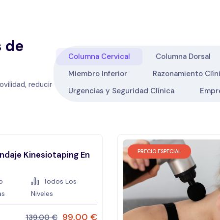
s de
Columna Cervical
Columna Dorsal
Miembro Inferior
Razonamiento Clín
vilidad, reducir
Urgencias y Seguridad Clínica
Empre
PRECIO ESPECIAL
ndaje Kinesiotaping En
5
Todos Los
as
Niveles
99,00
€
139,00
€