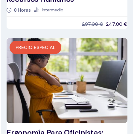
8
Horas
Intermedio
297,00
€
247,00
€
PRECIO ESPECIAL
Ergonomía Para Oficinistas: