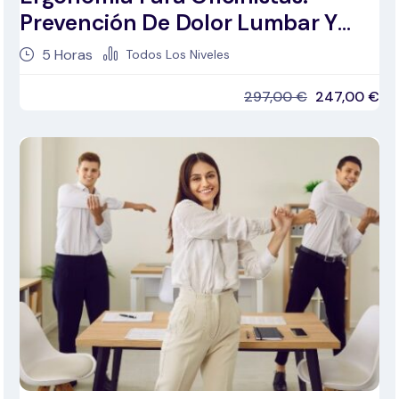
Prevención De Dolor Lumbar Y
Cervical
5
Horas
Todos Los Niveles
297,00
€
247,00
€