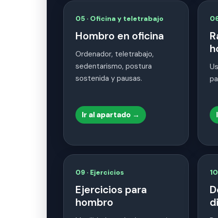
05 · Oficina y teletrabajo
06
Hombro en oficina
R
h
Ordenador, teletrabajo,
sedentarismo, postura
Us
sostenida y pausas.
pa
Ir al apartado →
09 · Ejercicios
10
Ejercicios para
D
hombro
d