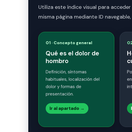
Utiliza este índice visual para acceder
misma página mediante ID navegable, si
01 · Concepto general
02
Qué es el dolor de
H
hombro
c
Definición, síntomas
Po
habituales, localización del
en
dolor y formas de
in
presentación.
Ir al apartado →