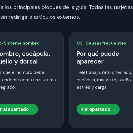
 a los principales bloques de la guía. Todas las tarjet
n redirigir a artículos externos.
 · Sistema hombro
03 · Causas frecuentes
ombro, escápula,
Por qué puede
uello y dorsal
aparecer
r qué el hombro debe
Teletrabajo, ratón, teclado,
tenderse como un sistema
escápula, manguito, sueño,
tegrado.
estrés y carga.
Ir al apartado →
Ir al apartado →