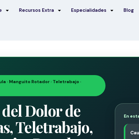
e
Recursos Extra
Especialidades
Blog
la · Manguito Rotador · Teletrabajo ·
del Dolor de
En est
, Teletrabajo,
Cau