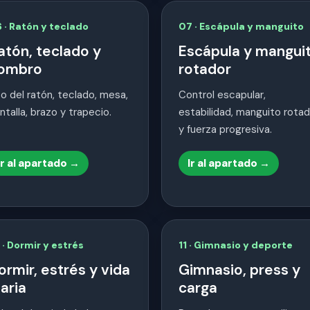
 · Ratón y teclado
07 · Escápula y manguito
atón, teclado y
Escápula y mangui
ombro
rotador
o del ratón, teclado, mesa,
Control escapular,
ntalla, brazo y trapecio.
estabilidad, manguito rotad
y fuerza progresiva.
Ir al apartado →
Ir al apartado →
 · Dormir y estrés
11 · Gimnasio y deporte
ormir, estrés y vida
Gimnasio, press y
iaria
carga