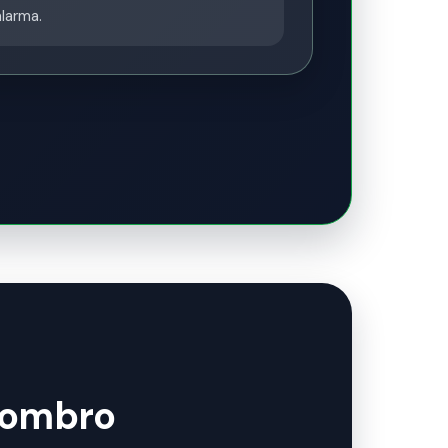
larma.
 hombro