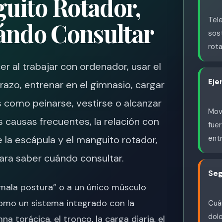
uito Rotador,
Tele
uándo Consultar
sost
rota
 al trabajar con ordenador, usar el
Eje
brazo, entrenar en el gimnasio, cargar
s como peinarse, vestirse o alcanzar
Movi
s causas frecuentes, la relación con
fuer
e la escápula y el manguito rotador,
ent
 para saber cuándo consultar.
Seg
“mala postura” o a un único músculo
como un sistema integrado con la
Cuán
dolo
na torácica, el tronco, la carga diaria, el