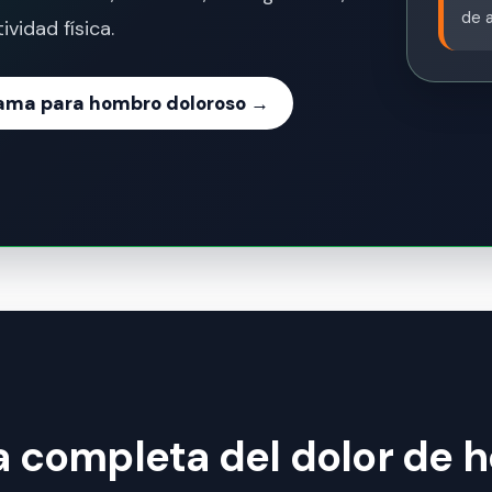
de a
ividad física.
ama para hombro doloroso →
ía completa del dolor de