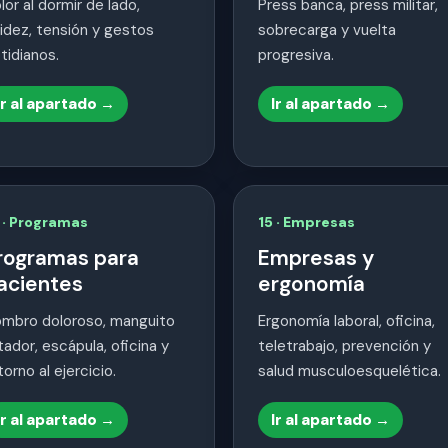
lor al dormir de lado,
Press banca, press militar,
gidez, tensión y gestos
sobrecarga y vuelta
tidianos.
progresiva.
Ir al apartado →
Ir al apartado →
 · Programas
15 · Empresas
rogramas para
Empresas y
acientes
ergonomía
mbro doloroso, manguito
Ergonomía laboral, oficina,
tador, escápula, oficina y
teletrabajo, prevención y
torno al ejercicio.
salud musculoesquelética.
Ir al apartado →
Ir al apartado →