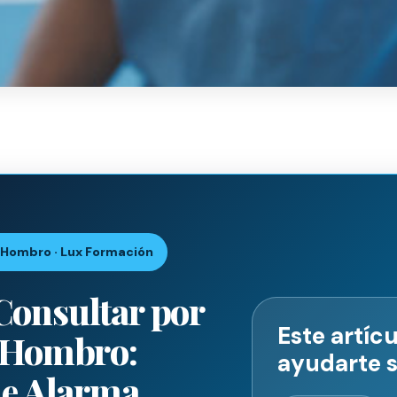
 Hombro · Lux Formación
onsultar por
Este artíc
 Hombro:
ayudarte s
de Alarma