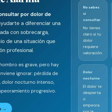
No sabes
nsultar por dolor de
si
consultar
udarte a diferenciar una
No tienes
nada con sobrecarga,
claro si tu
cio de una situación que
dolor
requiere
ón profesional.
valoración.
 hombro es grave, pero hay
Dolor
nviene ignorar: pérdida de
nocturno
, dolor nocturno intenso,
El dolor te
peoramiento progresivo.
despierta
o
empeora
es →
por la