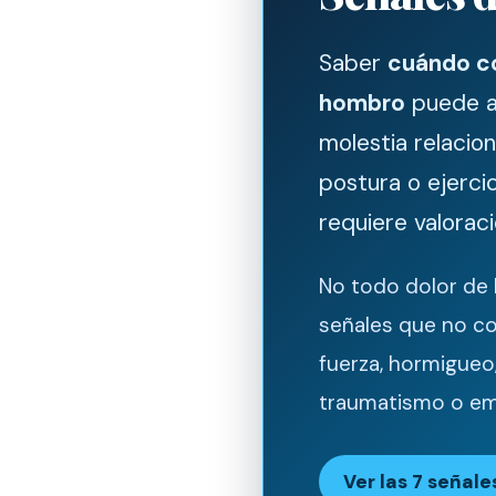
Saber
cuándo co
hombro
puede ay
molestia relacio
postura o ejerci
requiere valoraci
No todo dolor de
señales que no co
fuerza, hormigueo
traumatismo o em
Ver las 7 señal