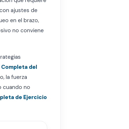
ación que requiere
con ajustes de
eo en el brazo,
esivo no conviene
rategias
 Completa del
, la fuerza
vo cuando no
leta de Ejercicio