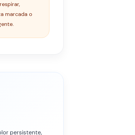
espirar,
rza marcada o
gente.
lor persistente,