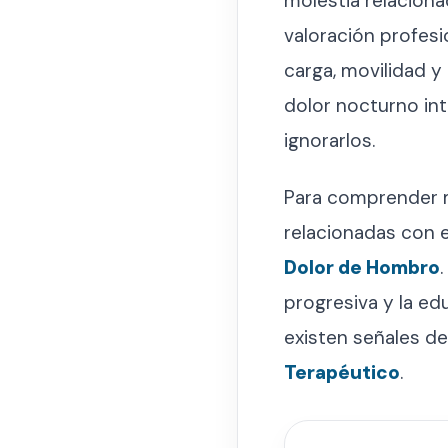
molestia relaciona
valoración profes
carga, movilidad y
dolor nocturno in
ignorarlos.
Para comprender m
relacionadas con 
Dolor de Hombro
progresiva y la e
existen señales d
Terapéutico
.