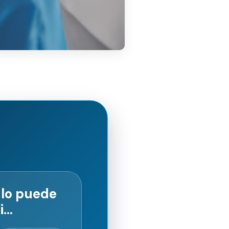
ulo puede
i…