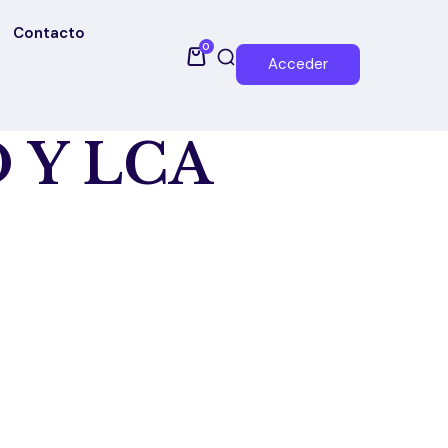
Contacto
0
Acceder
 Y LCA