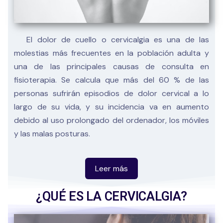
El dolor de cuello o cervicalgia es una de las
molestias más frecuentes en la población adulta y
una de las principales causas de consulta en
fisioterapia. Se calcula que más del 60 % de las
personas sufrirán episodios de dolor cervical a lo
largo de su vida, y su incidencia va en aumento
debido al uso prolongado del ordenador, los móviles
y las malas posturas.
Este tipo de dolor no solo afecta a la zona cervical,
¿QUÉ ES LA CERVICALGIA?
sino que puede irradiarse hacia los hombros, la
espalda alta o incluso provocar dolores de cabeza,