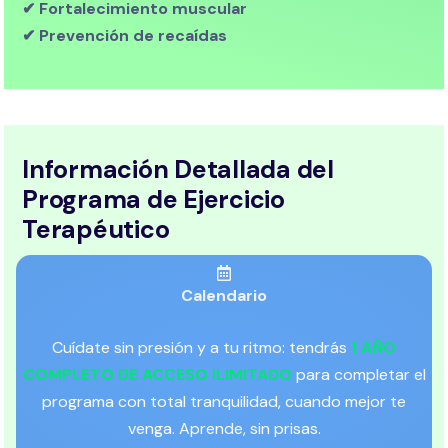
✔ Fortalecimiento muscular
✔ Prevención de recaídas
Información Detallada del
Programa de Ejercicio
Terapéutico
Calendario
Cuídate sin presión y a tu ritmo: tendrás
1 AÑO
COMPLETO DE ACCESO ILIMITADO
para completar el
programa con total tranquilidad, cuando mejor te
venga. Aprende, sin prisas.