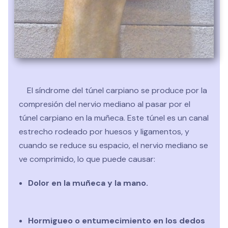
detección temprana y el tratamiento de fisioterapia
adecuado son factores clave para mejorar la
evolución del síndrome del túnel carpiano, prevenir el
empeoramiento de los síntomas y facilitar la vuelta a
las actividades diarias, laborales o deportivas.
El síndrome del túnel carpiano se produce por la
compresión del nervio mediano al pasar por el
túnel carpiano en la muñeca. Este túnel es un canal
estrecho rodeado por huesos y ligamentos, y
cuando se reduce su espacio, el nervio mediano se
ve comprimido, lo que puede causar:
Dolor en la muñeca y la mano.
Hormigueo o entumecimiento en los dedos