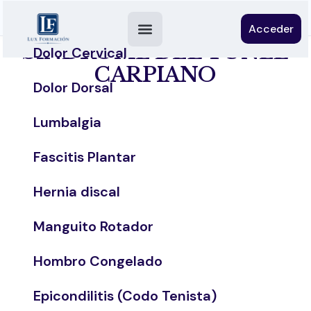
Acceder
SÍNDROME DEL TÚNEL
Dolor Cervical
CARPIANO
Dolor Dorsal
Lumbalgia
Fascitis Plantar
Hernia discal
Manguito Rotador
Hombro Congelado
Epicondilitis (Codo Tenista)