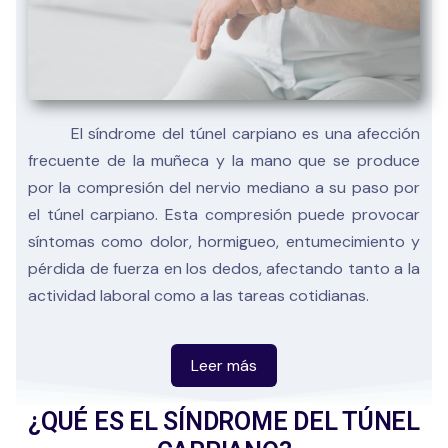
El síndrome del túnel carpiano es una afección
frecuente de la muñeca y la mano que se produce
por la compresión del nervio mediano a su paso por
el túnel carpiano. Esta compresión puede provocar
síntomas como dolor, hormigueo, entumecimiento y
pérdida de fuerza en los dedos, afectando tanto a la
actividad laboral como a las tareas cotidianas.
Suele estar relacionado con movimientos
¿QUÉ ES EL SÍNDROME DEL TÚNEL
repetitivos, posturas mantenidas de la muñeca,