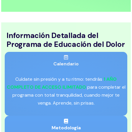
Información Detallada del
Programa de Educación del Dolor
Calendario
Cuídate sin presión y a tu ritmo: tendrás
1 AÑO
COMPLETO DE ACCESO ILIMITADO
para completar el
programa con total tranquilidad, cuando mejor te
venga. Aprende, sin prisas.
Metodología