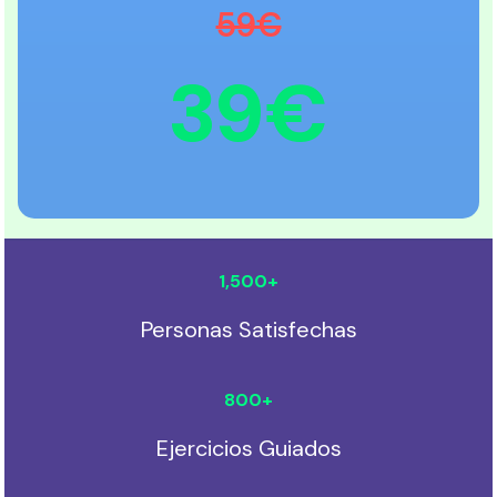
59€
39€
1,500
+
Personas Satisfechas
800
+
Ejercicios Guiados