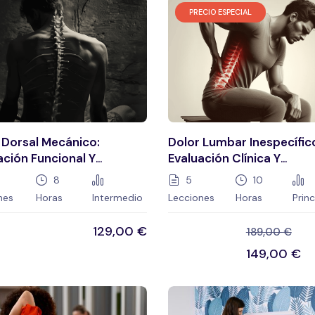
PRECIO ESPECIAL
 Dorsal Mecánico:
Dolor Lumbar Inespecífic
ación Funcional Y
Evaluación Clínica Y
miento En Fisioterapia
Estrategias De Tratamie
8
5
10
nes
Horas
Intermedio
Lecciones
Horas
Prin
129,00
€
189,00
€
149,00
€