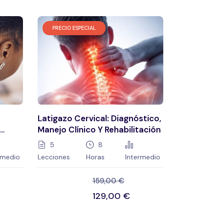
PRECIO ESPECIAL
Latigazo Cervical: Diagnóstico,
Manejo Clínico Y Rehabilitación
5
8
rmedio
Lecciones
Horas
Intermedio
159,00
€
129,00
€