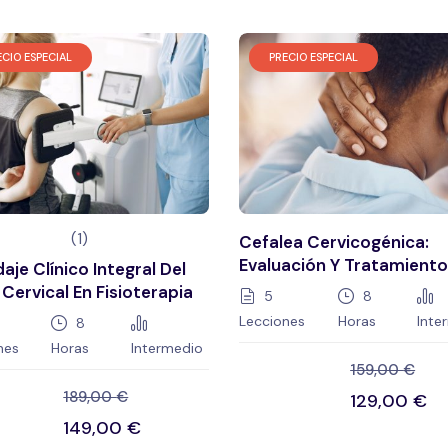
ECIO ESPECIAL
PRECIO ESPECIAL
(1)
Cefalea Cervicogénica:
Evaluación Y Tratamiento
aje Clínico Integral Del
Clínico
 Cervical En Fisioterapia
5
8
Lecciones
Horas
Inte
8
nes
Horas
Intermedio
159,00
€
189,00
€
129,00
€
149,00
€