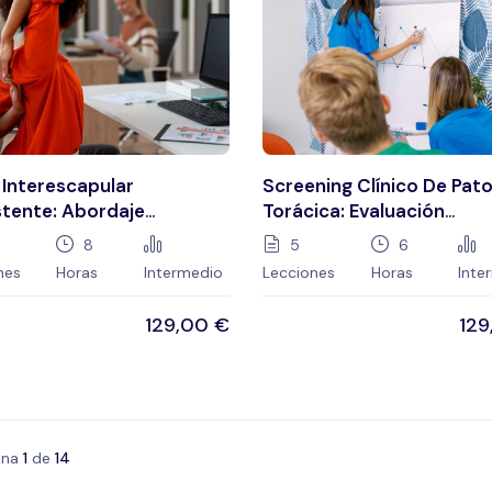
 Interescapular
Screening Clínico De Pato
stente: Abordaje
Torácica: Evaluación
modal En Fisioterapia
Diferencial En Fisioterapi
8
5
6
nes
Horas
Intermedio
Lecciones
Horas
Inte
129,00
€
12
ina
1
de
14