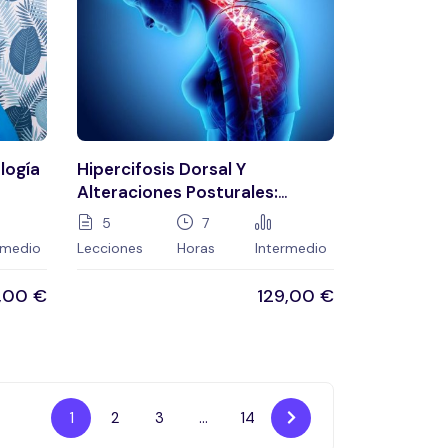
logía
Hipercifosis Dorsal Y
Alteraciones Posturales:
a
Evaluación Y Reeducación
5
7
Postural
rmedio
Lecciones
Horas
Intermedio
9,00
€
129,00
€
1
2
3
…
14