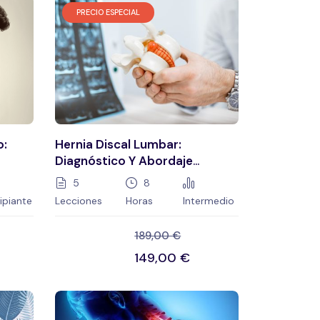
PRECIO ESPECIAL
o:
Hernia Discal Lumbar:
Diagnóstico Y Abordaje
nto
Terapéutico
5
8
cipiante
Lecciones
Horas
Intermedio
189,00
€
149,00
€