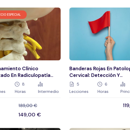
ECIO ESPECIAL
amiento Clínico
Banderas Rojas En Patolo
ado En Radiculopatía
Cervical: Detección Y
cal
Decisiones
8
5
6
nes
Horas
Intermedio
Lecciones
Horas
Princ
11
189,00
€
149,00
€