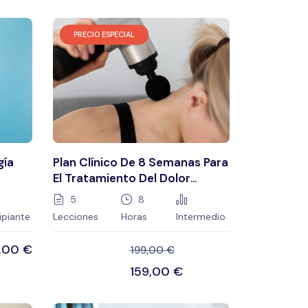
PRECIO ESPECIAL
gía
Plan Clínico De 8 Semanas Para
El Tratamiento Del Dolor
Cervical
5
8
ipiante
Lecciones
Horas
Intermedio
9,00
€
199,00
€
159,00
€