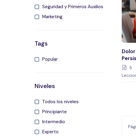
Seguridad y Primeros Auxilios
Marketing
Tags
Dolor
Persi
Popular
Multi
5
Leccio
Niveles
Todos los niveles
Principiante
Intermedio
Pág
Experto