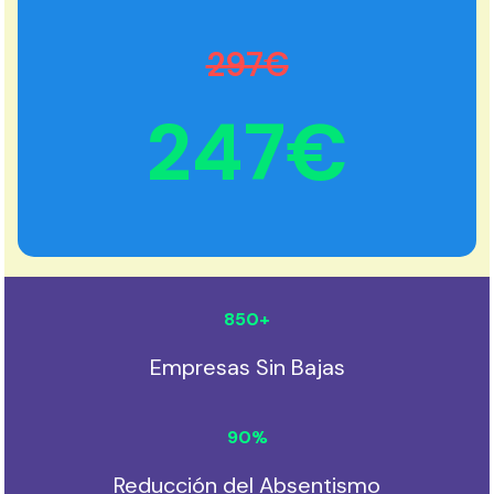
297€
247€
850
+
Empresas Sin Bajas
90
%
Reducción del Absentismo