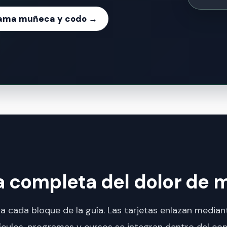
rama muñeca y codo →
a completa del dolor de 
r a cada bloque de la guía. Las tarjetas enlazan medi
tículos, programas y cursos se integran dentro del co