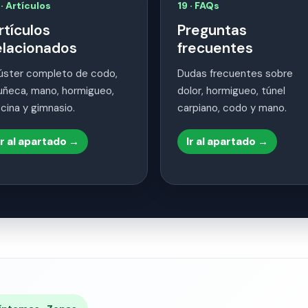
 · Artículos
19 · FAQs
rtículos
Preguntas
elacionados
frecuentes
úster completo de codo,
Dudas frecuentes sobre
ñeca, mano, hormigueo,
dolor, hormigueo, túnel
icina y gimnasio.
carpiano, codo y mano.
Ir al apartado →
Ir al apartado →