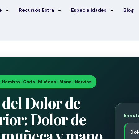
e
Recursos Extra
Especialidades
Blog
· Hombro · Codo · Muñeca · Mano · Nervios
del Dolor de
ior: Dolor de
En est
 muñeca y mano
Dol