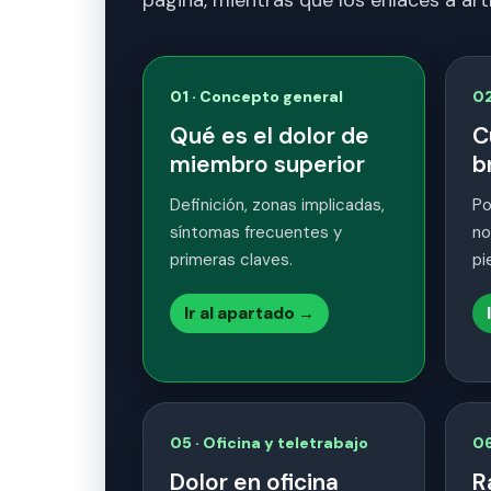
01 · Concepto general
02
Qué es el dolor de
C
miembro superior
b
Definición, zonas implicadas,
Po
síntomas frecuentes y
no
primeras claves.
pi
Ir al apartado →
05 · Oficina y teletrabajo
06
Dolor en oficina
R