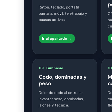
p
Ratón, teclado, portátil,
pantalla, móvil, teletrabajo y
Có
pausas activas.
pa
cu
Ir al apartado →
09 · Gimnasio
10
Codo, dominadas y
M
peso
c
Dolor de codo al entrenar,
Do
levantar peso, dominadas,
ca
jalones y técnica.
fl