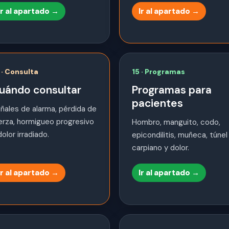
Ir al apartado →
Ir al apartado →
 · Consulta
15 · Programas
uándo consultar
Programas para
pacientes
ñales de alarma, pérdida de
erza, hormigueo progresivo
Hombro, manguito, codo,
dolor irradiado.
epicondilitis, muñeca, túnel
carpiano y dolor.
Ir al apartado →
Ir al apartado →