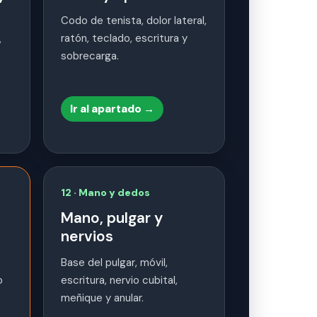
Codo de tenista, dolor lateral,
ratón, teclado, escritura y
,
sobrecarga.
Ir al apartado →
12 · Mano y dedos
Mano, pulgar y
nervios
Base del pulgar, móvil,
o
escritura, nervio cubital,
meñique y anular.