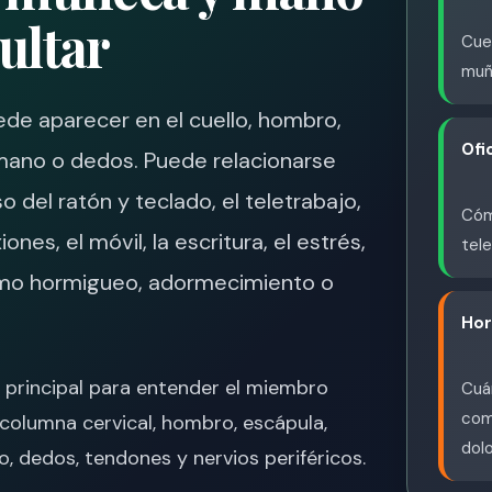
ultar
Cuel
muñ
de aparecer en el cuello, hombro,
Ofi
mano o dedos. Puede relacionarse
o del ratón y teclado, el teletrabajo,
Cóm
ones, el móvil, la escritura, el estrés,
tele
omo hormigueo, adormecimiento o
Hor
 principal para entender el miembro
Cuán
comp
columna cervical, hombro, escápula,
dolo
, dedos, tendones y nervios periféricos.