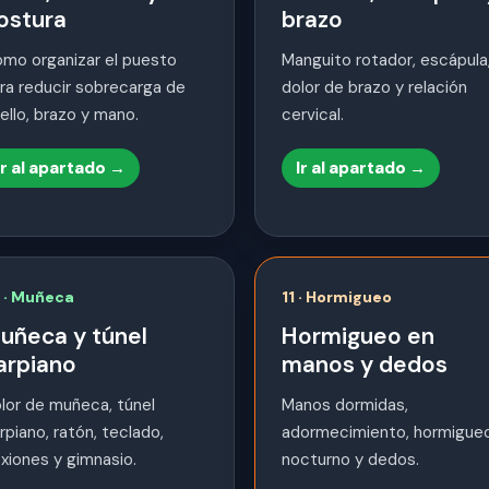
ostura
brazo
mo organizar el puesto
Manguito rotador, escápula
ra reducir sobrecarga de
dolor de brazo y relación
ello, brazo y mano.
cervical.
Ir al apartado →
Ir al apartado →
 · Muñeca
11 · Hormigueo
uñeca y túnel
Hormigueo en
arpiano
manos y dedos
lor de muñeca, túnel
Manos dormidas,
rpiano, ratón, teclado,
adormecimiento, hormigue
exiones y gimnasio.
nocturno y dedos.