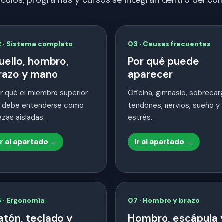
 · Sistema completo
03 · Causas frecuentes
uello, hombro,
Por qué puede
razo y mano
aparecer
r qué el miembro superior
Oficina, gimnasio, sobrecar
 debe entenderse como
tendones, nervios, sueño y
ezas aisladas.
estrés.
Ir al apartado →
Ir al apartado →
 · Ergonomía
07 · Hombro y brazo
atón, teclado y
Hombro, escápula 