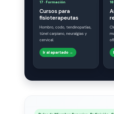
17 · Formación
18
Cursos para
A
fisioterapeutas
r
Hombro, codo, tendinopatías,
Cl
túnel carpiano, neuralgias y
mu
cervical.
of
Ir al apartado →