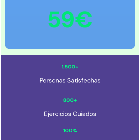
59€
1,500
+
Personas Satisfechas
800
+
Ejercicios Guiados
100
%