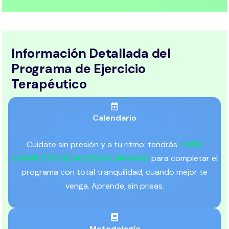
Información Detallada del
Programa de Ejercicio
Terapéutico
Calendario
Cuídate sin presión y a tu ritmo: tendrás
1 AÑO
COMPLETO DE ACCESO ILIMITADO
para completar el
programa con total tranquilidad, cuando mejor te
venga. Aprende, sin prisas.
Metodología