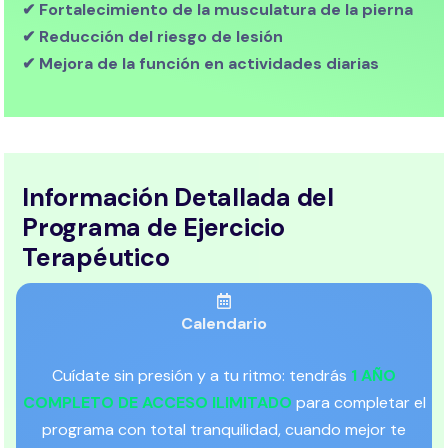
✔ Fortalecimiento de la musculatura de la pierna
✔ Reducción del riesgo de lesión
✔ Mejora de la función en actividades diarias
Información Detallada del
Programa de Ejercicio
Terapéutico
Calendario
Cuídate sin presión y a tu ritmo: tendrás
1 AÑO
COMPLETO DE ACCESO ILIMITADO
para completar el
programa con total tranquilidad, cuando mejor te