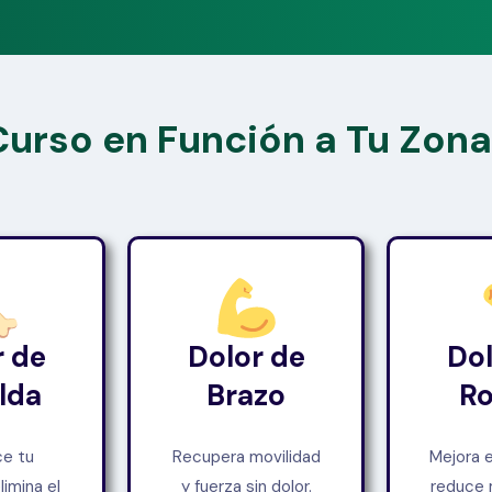
 Curso en Función a Tu Zona
r de
Dolor de
Dol
lda
Brazo
Ro
ce tu
Recupera movilidad
Mejora e
limina el
y fuerza sin dolor.
reduce 