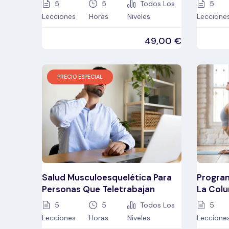
5
5
Todos Los
5
Lecciones
Horas
Niveles
Leccione
49,00
€
PRECIO ESPECIAL
Salud Musculoesquelética Para
Progra
Personas Que Teletrabajan
La Colu
5
5
Todos Los
5
Lecciones
Horas
Niveles
Leccione