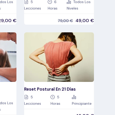
dos Los
5
6
Todos Los
s
Lecciones
Horas
Niveles
29,00
€
49,00
€
79,00
€
Reset Postural En 21 Días
5
5
dos Los
Lecciones
Horas
Principiante
s