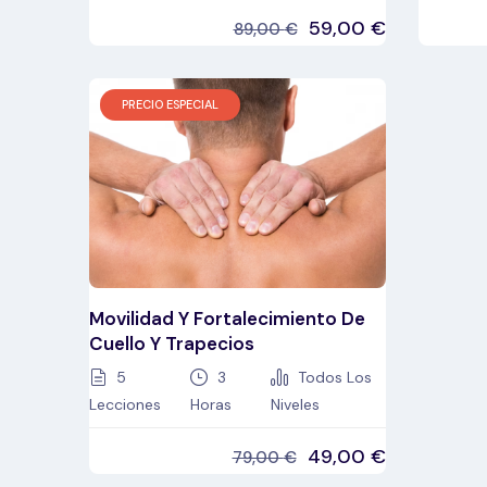
59,00
€
89,00
€
PRECIO ESPECIAL
Movilidad Y Fortalecimiento De
Cuello Y Trapecios
5
3
Todos Los
Lecciones
Horas
Niveles
49,00
€
79,00
€