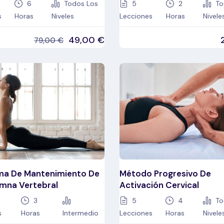
6
Todos Los
5
2
To
s
Horas
Niveles
Lecciones
Horas
Nivele
49,00
€
79,00
€
ma De Mantenimiento De
Método Progresivo De
mna Vertebral
Activación Cervical
3
5
4
To
s
Horas
Intermedio
Lecciones
Horas
Nivele