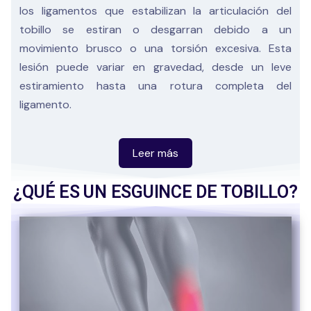
los ligamentos que estabilizan la articulación del
tobillo se estiran o desgarran debido a un
movimiento brusco o una torsión excesiva. Esta
lesión puede variar en gravedad, desde un leve
estiramiento hasta una rotura completa del
ligamento.
La fisioterapia en esguince de tobillo juega un
¿QUÉ ES UN ESGUINCE DE TOBILLO?
papel crucial en la recuperación, ya que no solo
ayuda a aliviar el dolor y la inflamación, sino que
también acelera la rehabilitación, previene futuras
lesiones y mejora la funcionalidad del tobillo
afectado.
Además, un diagnóstico y tratamiento adecuados