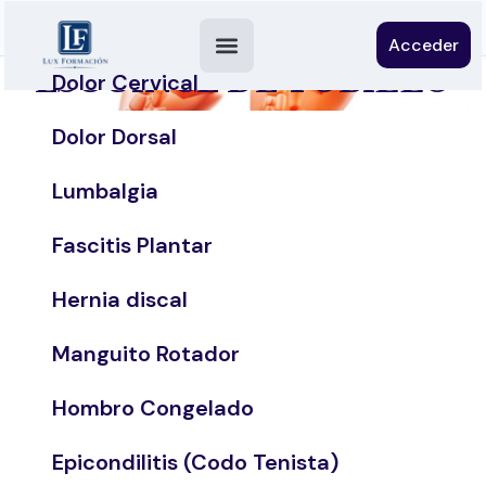
Acceder
ESGUINCE DE TOBILLO
Dolor Cervical
Dolor Dorsal
Lumbalgia
Fascitis Plantar
Hernia discal
Manguito Rotador
Hombro Congelado
Epicondilitis (Codo Tenista)