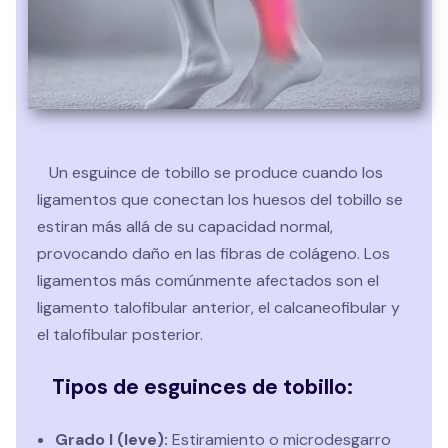
desde las fases iniciales son fundamentales para
evitar complicaciones como la inestabilidad crónica
de tobillo o las recaídas frecuentes. A través de un
abordaje fisioterapéutico progresivo, se trabajan la
movilidad, la fuerza, el equilibrio y la propiocepción,
aspectos clave para recuperar la seguridad en el
Un esguince de tobillo se produce cuando los
apoyo y permitir una vuelta segura a la actividad
ligamentos que conectan los huesos del tobillo se
diaria y deportiva.
estiran más allá de su capacidad normal,
provocando daño en las fibras de colágeno. Los
ligamentos más comúnmente afectados son el
ligamento talofibular anterior, el calcaneofibular y
el talofibular posterior.
Tipos de esguinces de tobillo:
Grado I (leve)
:
Estiramiento o microdesgarro