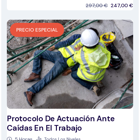
297,00
€
247,00
€
PRECIO ESPECIAL
Protocolo De Actuación Ante
Caídas En El Trabajo
5
Horas
Todos Los Niveles