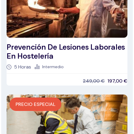
Prevención De Lesiones Laborales
En Hostelería
5
Horas
Intermedio
249,00
€
197,00
€
PRECIO ESPECIAL