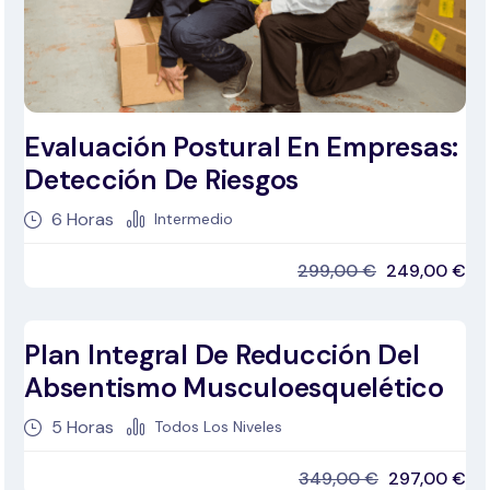
Evaluación Postural En Empresas:
Detección De Riesgos
6
Horas
Intermedio
299,00
€
249,00
€
Plan Integral De Reducción Del
PRECIO ESPECIAL
Absentismo Musculoesquelético
5
Horas
Todos Los Niveles
349,00
€
297,00
€