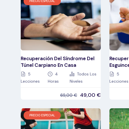
PRECIO ESPECIAL
Recuperación Del Síndrome Del
Recuper
Túnel Carpiano En Casa
Esguince
5
4
Todos Los
5
Lecciones
Horas
Niveles
Lecciones
49,00
€
69,00
€
PRECIO ESPECIAL