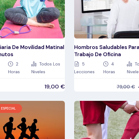
iaria De Movilidad Matinal
Hombros Saludables Par
nutos
Trabajo De Oficina
2
Todos Los
5
4
To
Horas
Niveles
Lecciones
Horas
Nivele
19,00
€
79,00
€
 ESPECIAL