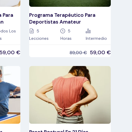
a Para
Programa Terapéutico Para
an
Deportistas Amateur
dos Los
5
5
s
Lecciones
Horas
Intermedio
59,00
€
59,00
€
89,00
€