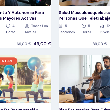
nto Y Autonomía Para
Salud Musculoesquelétic
s Mayores Activas
Personas Que Teletrabaj
4
Todos Los
5
5
To
Horas
Niveles
Lecciones
Horas
Nivele
49,00
€
69,00
€
89,00
€
 ESPECIAL