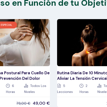
rso en Función de tu Objet
 ESPECIAL
a Postural Para Cuello De
Rutina Diaria De 10 Minut
 Prevención Del Dolor
Aliviar La Tensión Cervica
6
Todos Los
5
2
To
Horas
Niveles
Lecciones
Horas
Nivele
49,00
€
79,00
€