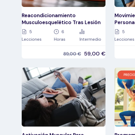
Reacondicionamiento
Movimie
Musculoesquelético Tras Lesión
Persona
5
6
5
Lecciones
Horas
Intermedio
Lecciones
59,00
€
89,00
€
PRECIO