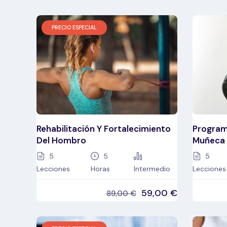
PRECIO ESPECIAL
Rehabilitación Y Fortalecimiento
Program
Del Hombro
Muñeca 
5
5
5
Lecciones
Horas
Intermedio
Lecciones
59,00
€
89,00
€