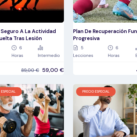
 Seguro A La Actividad
Plan De Recuperación Fun
Vuelta Tras Lesión
Progresiva
6
5
6
Horas
Intermedio
Lecciones
Horas
59,00
€
89,00
€
 ESPECIAL
PRECIO ESPECIAL