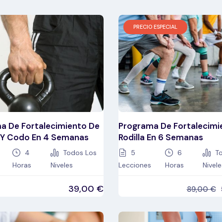
PRECIO ESPECIAL
a De Fortalecimiento De
Programa De Fortalecimi
Y Codo En 4 Semanas
Rodilla En 6 Semanas
4
Todos Los
5
6
To
Horas
Niveles
Lecciones
Horas
Nivele
39,00
€
89,00
€