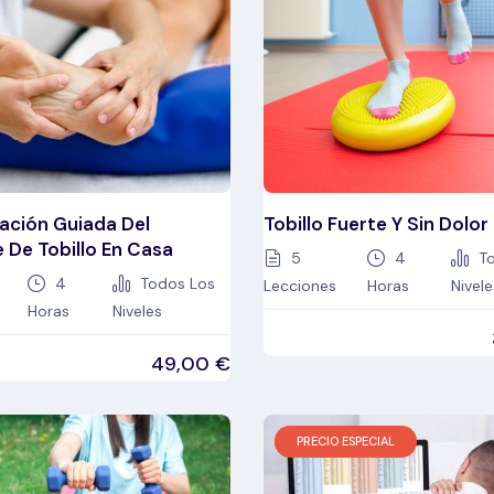
ación Guiada Del
Tobillo Fuerte Y Sin Dolor
 De Tobillo En Casa
5
4
To
4
Todos Los
Lecciones
Horas
Nivele
Horas
Niveles
49,00
€
PRECIO ESPECIAL