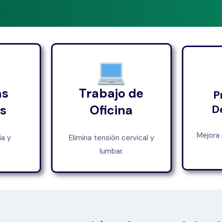
as
Trabajo de
P
s
Oficina
D
Mejora 
a y
Elimina tensión cervical y
lumbar.