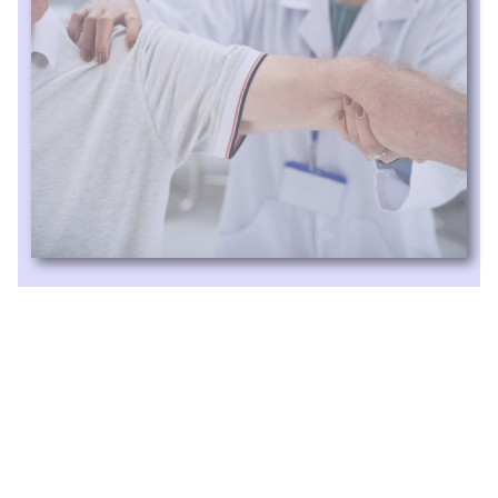
La
fisioterapia para el hombro congelado
(capsulitis adhesiva)
se basa en un
tratamiento integral adaptado a cada paciente y
a la fase de evolución de la lesión:
Terapia manual y movilizaciones suaves
, para reducir
la rigidez capsular y mejorar el rango de movimiento del