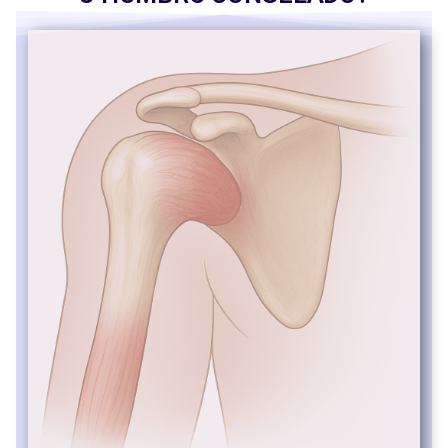
otros casos, surge de manera espontánea. Sin
tratamiento adecuado, la evolución puede
prolongarse durante meses y generar una
discapacidad importante.
La fisioterapia para la capsulitis adhesiva (hombro
congelado) es un tratamiento especializado
orientado a reducir el dolor, recuperar la movilidad y
mejorar la función del hombro de forma progresiva y
segura. A través de técnicas de terapia manual,
ejercicios específicos de movilidad y fortalecimiento,
técnicas de analgesia y educación postural, se
trabaja para disminuir la rigidez articular, mejorar la
amplitud de movimiento y favorecer la recuperación
funcional. Un tratamiento de fisioterapia
personalizado en casos de capsulitis adhesiva