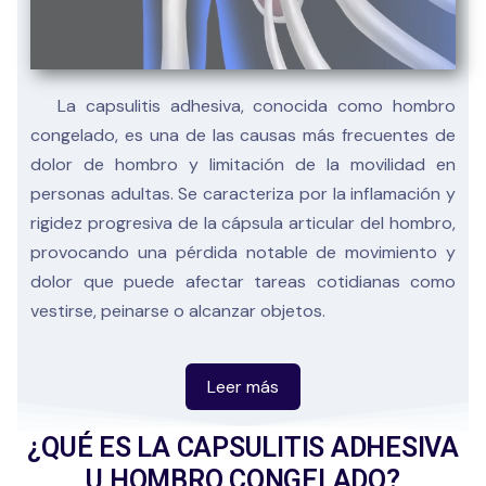
La capsulitis adhesiva, conocida como hombro
congelado, es una de las causas más frecuentes de
dolor de hombro y limitación de la movilidad en
personas adultas. Se caracteriza por la inflamación y
rigidez progresiva de la cápsula articular del hombro,
provocando una pérdida notable de movimiento y
dolor que puede afectar tareas cotidianas como
vestirse, peinarse o alcanzar objetos.
El hombro congelado puede aparecer tras una
¿QUÉ ES LA CAPSULITIS ADHESIVA
lesión, una cirugía, una inmovilización prolongada o
U HOMBRO CONGELADO?
enfermedades metabólicas como la diabetes. En