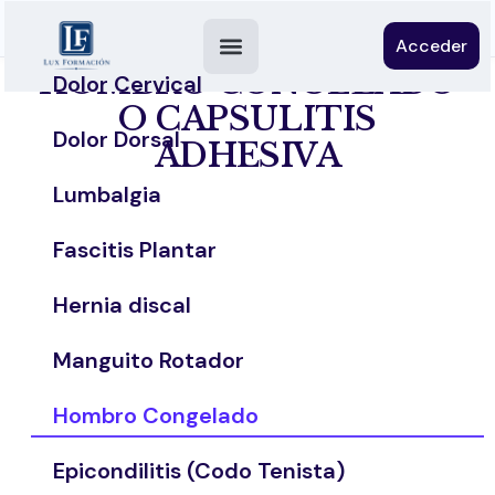
Acceder
HOMBRO CONGELADO
Dolor Cervical
O CAPSULITIS
Dolor Dorsal
ADHESIVA
Lumbalgia
Fascitis Plantar
Hernia discal
Manguito Rotador
Hombro Congelado
Epicondilitis (Codo Tenista)