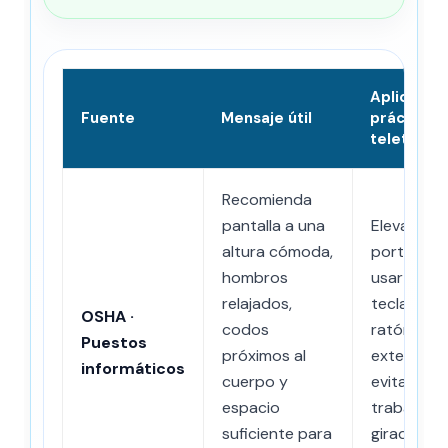
Aplicació
Fuente
Mensaje útil
práctica 
teletraba
Recomienda
pantalla a una
Elevar el
altura cómoda,
portátil,
hombros
usar
relajados,
teclado y
OSHA ·
codos
ratón
Puestos
próximos al
externos 
informáticos
cuerpo y
evitar
espacio
trabajar
suficiente para
girado o