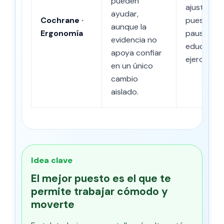
pueden
ajustes de
ayudar,
Cochrane ·
puesto co
aunque la
Ergonomía
pausas,
evidencia no
educación
apoya confiar
ejercicio.
en un único
cambio
aislado.
Idea clave
El mejor puesto es el que te
permite trabajar cómodo y
moverte