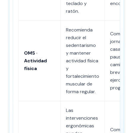
teclado y
encogido.
ratón.
Recomienda
Compensa
reducir el
jornadas 
sedentarismo
casa con
OMS ·
y mantener
pausas,
Actividad
actividad física
caminatas
física
y
breves y
fortalecimiento
ejercicios
muscular de
progresivo
forma regular.
Las
intervenciones
ergonómicas
Combinar