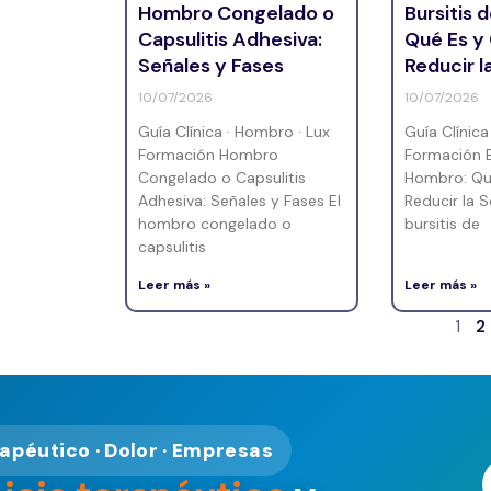
Hombro Congelado o
Bursitis 
Capsulitis Adhesiva:
Qué Es 
Señales y Fases
Reducir 
10/07/2026
10/07/2026
Guía Clínica · Hombro · Lux
Guía Clínica
Formación Hombro
Formación B
Congelado o Capsulitis
Hombro: Qu
Adhesiva: Señales y Fases El
Reducir la 
hombro congelado o
bursitis de
capsulitis
Leer más »
Leer más »
1
2
rapéutico · Dolor · Empresas