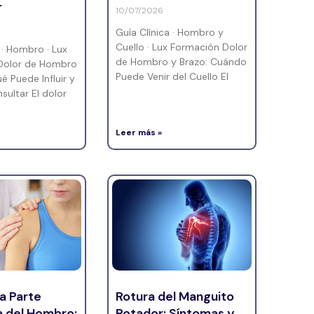
r
10/07/2026
Guía Clínica · Hombro y
Cuello · Lux Formación Dolor
 · Hombro · Lux
de Hombro y Brazo: Cuándo
Dolor de Hombro
Puede Venir del Cuello El
é Puede Influir y
ultar El dolor
Leer más »
la Parte
Rotura del Manguito
a del Hombro:
Rotador: Síntomas y