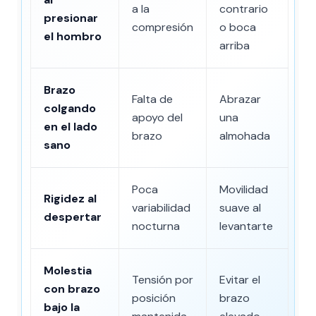
a la
contrario
presionar
compresión
o boca
el hombro
arriba
Brazo
Falta de
Abrazar
colgando
apoyo del
una
en el lado
brazo
almohada
sano
Poca
Movilidad
Rigidez al
variabilidad
suave al
despertar
nocturna
levantarte
Molestia
Tensión por
Evitar el
con brazo
posición
brazo
bajo la