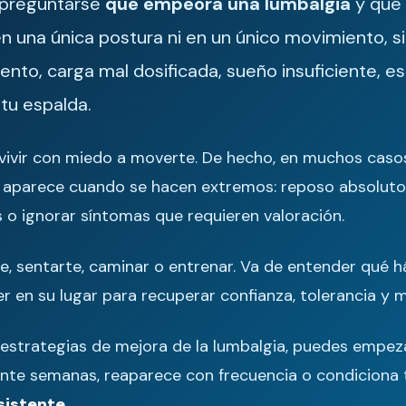
 preguntarse
qué empeora una lumbalgia
y qué 
 en una única postura ni en un único movimiento, 
nto, carga mal dosificada, sueño insuficiente, e
tu espalda.
 vivir con miedo a moverte. De hecho, en muchos cas
a aparece cuando se hacen extremos: reposo absoluto 
 o ignorar síntomas que requieren valoración.
e, sentarte, caminar o entrenar. Va de entender qué h
er en su lugar para recuperar confianza, tolerancia y m
y estrategias de mejora de la lumbalgia, puedes empe
ante semanas, reaparece con frecuencia o condiciona 
sistente
.