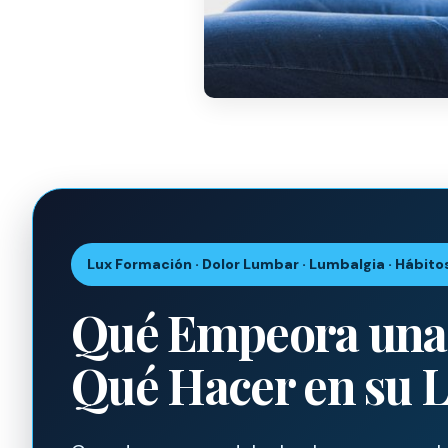
Lux Formación · Dolor Lumbar · Lumbalgia · Hábitos
Qué Empeora una 
Qué Hacer en su 