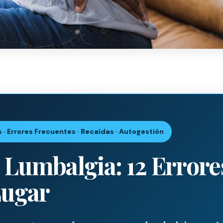
 · Errores Frecuentes · Recaídas · Autogestión
Lumbalgia: 12 Errores
Lugar