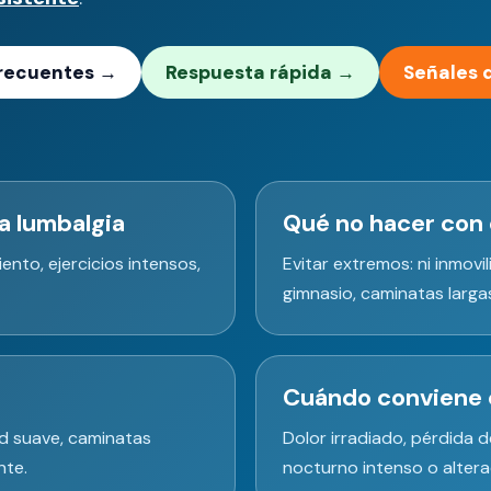
 frecuentes →
Respuesta rápida →
Señales 
a lumbalgia
Qué no hacer con 
nto, ejercicios intensos,
Evitar extremos: ni inmovi
gimnasio, caminatas larga
Cuándo conviene 
ad suave, caminatas
Dolor irradiado, pérdida d
nte.
nocturno intenso o altera