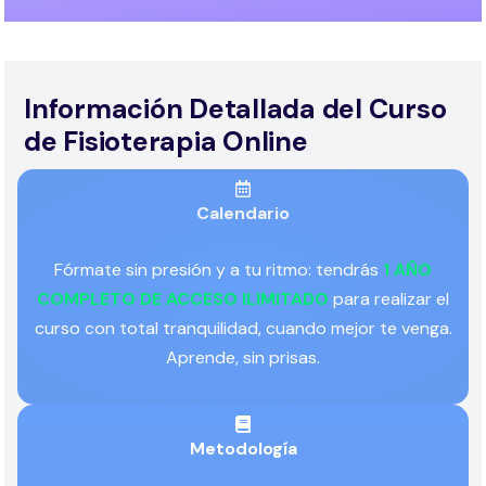
Información Detallada del Curso
de Fisioterapia Online
Calendario
Fórmate sin presión y a tu ritmo: tendrás
1 AÑO
COMPLETO DE ACCESO ILIMITADO
para realizar el
curso con total tranquilidad, cuando mejor te venga.
Aprende, sin prisas.
Metodología