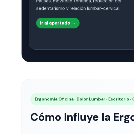
Pausas, movilidad torácica, reducción del
sedentarismo y relación lumbar-cervical.
Ir al apartado →
Ergonomía Oficina · Dolor Lumbar · Escritorio 
Cómo Influye la Erg