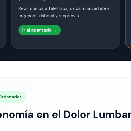
Recursos para teletrabajo, columna vertebral,
ergonomía laboral y empresas.
Ir al apartado →
· Ordenador
onomía en el Dolor Lumba