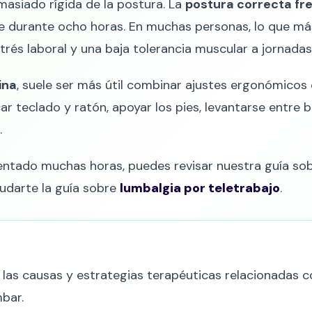
masiado rígida de la postura. La
postura correcta fr
 durante ocho horas. En muchas personas, lo que más 
strés laboral y una baja tolerancia muscular a jornada
ina
, suele ser más útil combinar ajustes ergonómicos c
car teclado y ratón, apoyar los pies, levantarse entre 
.
sentado muchas horas, puedes revisar nuestra guía so
udarte la guía sobre
lumbalgia por teletrabajo
.
las causas y estrategias terapéuticas relacionadas c
bar.