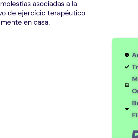
molestias asociadas a la
o de ejercicio terapéutico
amente en casa.
A
T
M
O
B
Fi