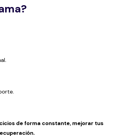
rama?
al.
porte.
rcicios de forma constante, mejorar tus
recuperación.