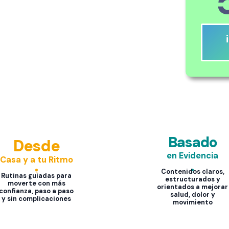
Basado
Desde
en Evidencia
Casa y a tu Ritmo
Contenidos claros,
Rutinas guiadas para
estructurados y
moverte con más
orientados a mejorar
confianza, paso a paso
salud, dolor y
y sin complicaciones
movimiento