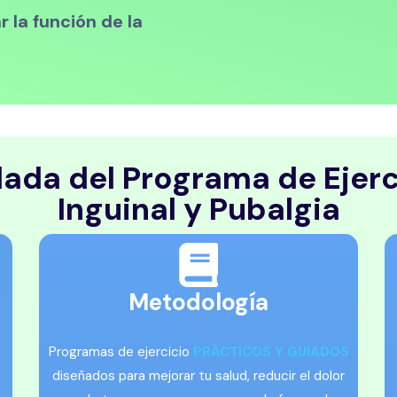
 la función de la
lada del Programa de Ejerci
Inguinal y Pubalgia
Metodología
Programas de ejercicio
PRÁCTICOS Y GUIADOS
diseñados para mejorar tu salud, reducir el dolor