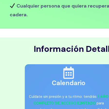
Cualquier persona que quiera recuperar
cadera.
Información Detal
Calendario
Cuídate sin presión y a tu ritmo: tendrás
1 AÑO
COMPLETO DE ACCESO ILIMITADO
para