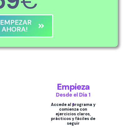
59
€
¡EMPEZAR
AHORA!
Empieza
Desde el Día 1
Accede al programa y
comienza con
ejercicios claros,
prácticos y fáciles de
seguir