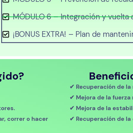
MÓDULO 6 – Integración y vuelta 
¡BONUS EXTRA! – Plan de manteni
gido?
Benefici
✔ Recuperación de la
✔ Mejora de la fuerza
tores.
✔ Mejora de la estabil
r, correr o hacer
✔ Recuperación de la 