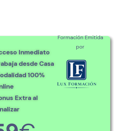
Formación Emitida
por
cceso Inmediato
rabaja desde Casa
odalidad 100%
nline
onus Extra al
nalizar