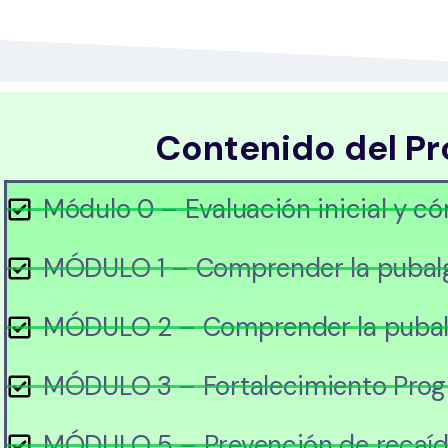
Contenido del Pr
Módulo 0 – Evaluación inicial y c
MÓDULO 1 – Comprender la pubal
MÓDULO 2 – Comprender la pubal
MÓDULO 3 – Fortalecimiento Prog
MÓDULO 5 – Prevención de recaí