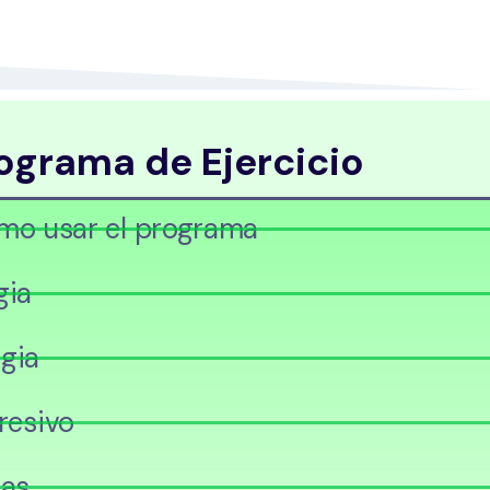
ograma de Ejercicio
ómo usar el programa
gia
gia
resivo
das