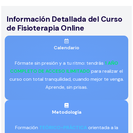
Información Detallada del Curso
de Fisioterapia Online
Calendario
Fórmate sin presión y a tu ritmo: tendrás
1 AÑO
COMPLETO DE ACCESO ILIMITADO
para realizar el
curso con total tranquilidad, cuando mejor te venga.
Aprende, sin prisas.
Metodología
Formación
TEÓRICO-PRÁCTICA
orientada a la