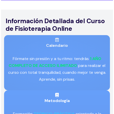
Información Detallada del Curso
de Fisioterapia Online
Calendario
Fórmate sin presión y a tu ritmo: tendrás
1 AÑO
COMPLETO DE ACCESO ILIMITADO
para realizar el
curso con total tranquilidad, cuando mejor te venga.
Aprende, sin prisas.
Metodología
Formación
TEÓRICO-PRÁCTICA
orientada a la