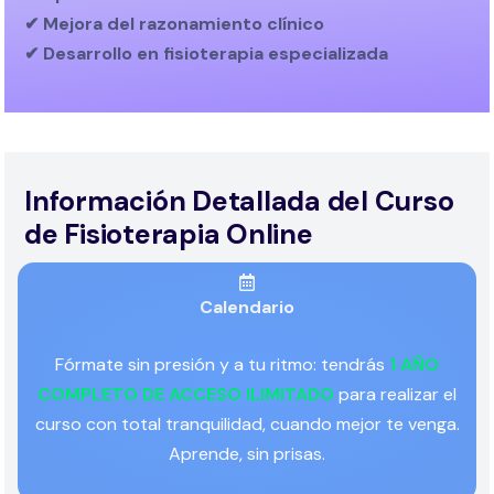
✔ Mejora del razonamiento clínico
✔ Desarrollo en fisioterapia especializada
Información Detallada del Curso
de Fisioterapia Online
Calendario
Fórmate sin presión y a tu ritmo: tendrás
1 AÑO
COMPLETO DE ACCESO ILIMITADO
para realizar el
curso con total tranquilidad, cuando mejor te venga.
Aprende, sin prisas.