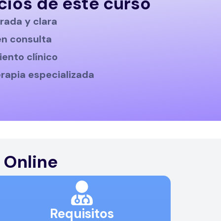
cios de este curso
rada y clara
en consulta
ento clínico
erapia especializada
 Online
Requisitos