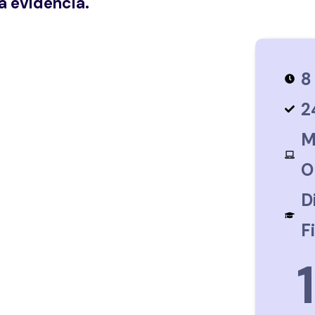
a evidencia.
8
2
M
O
D
F