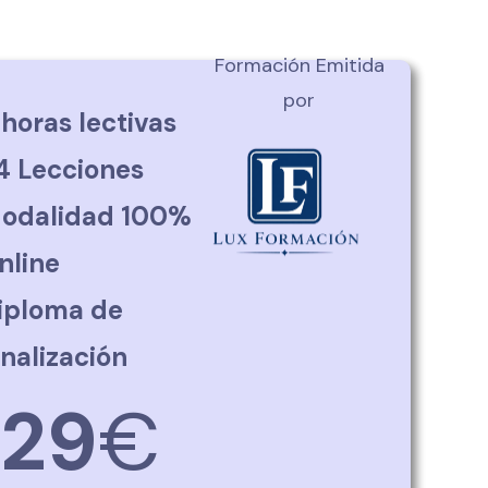
Formación Emitida
por
 horas lectivas
4 Lecciones
odalidad 100%
nline
iploma de
inalización
129
€