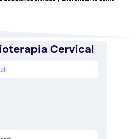
ioterapia Cervical
al
ical