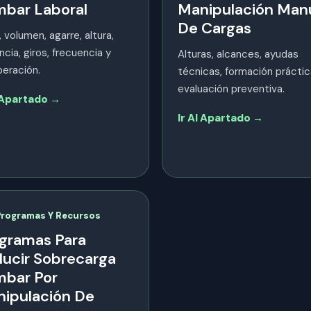
bar Laboral
Manipulación Man
De Cargas
 volumen, agarre, altura,
ncia, giros, frecuencia y
Alturas, alcances, ayudas
eración.
técnicas, formación práctic
evaluación preventiva.
l Apartado →
Ir Al Apartado →
Programas Y Recursos
gramas Para
ucir Sobrecarga
bar Por
ipulación De