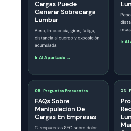
Cargas Puede
Lum
Generar Sobrecarga
Peso,
Lumbar
dista
recup
Peso, frecuencia, giros, fatiga,
distancia al cuerpo y exposición
Ir A
acumulada.
Ir Al Apartado →
05 · Preguntas Frecuentes
06 · 
FAQs Sobre
Pro
Manipulación De
Red
Cargas En Empresas
Lum
Man
12 respuestas SEO sobre dolor