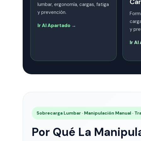
Car
lumbar, ergonomía, cargas, fatiga
y prevención.
Form
carga
Ir Al Apartado →
y pre
Ir A
Sobrecarga Lumbar · Manipulación Manual · Tra
Por Qué La Manipul