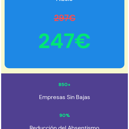
297€
247€
850
+
Empresas Sin Bajas
90
%
Reducción del Absentismo