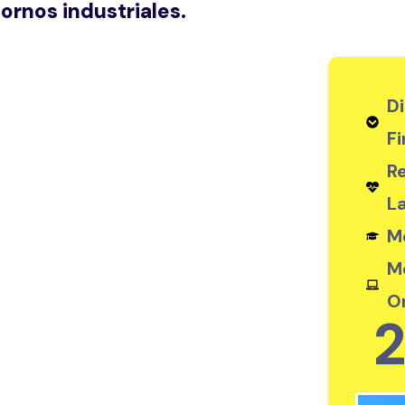
tornos industriales.
D
Fi
R
L
M
M
O
2