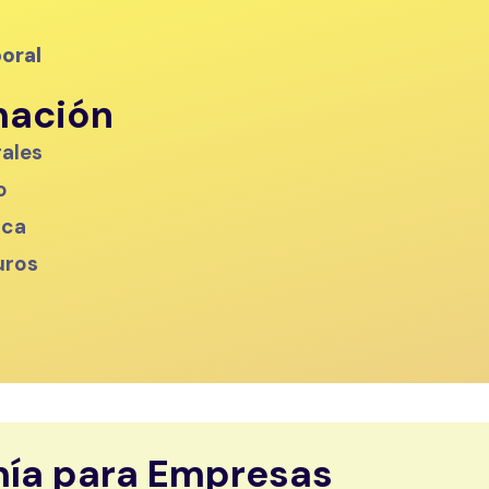
oral
mación
rales
o
ica
uros
mía para Empresas