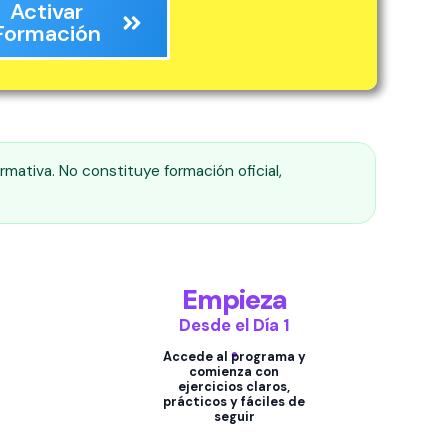
Activar
Formación
rmativa. No constituye formación oficial,
Empieza
Desde el Día 1
Accede al programa y
comienza con
ejercicios claros,
prácticos y fáciles de
seguir