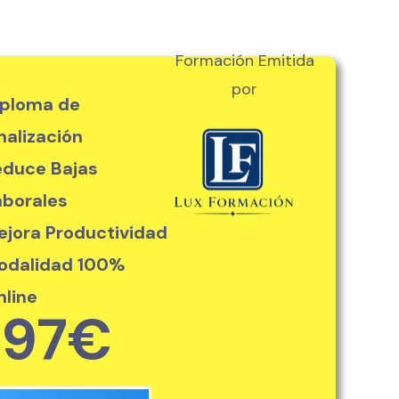
Formación Emitida
por
iploma de
nalización
educe Bajas
aborales
ejora Productividad
odalidad 100%
nline
97€