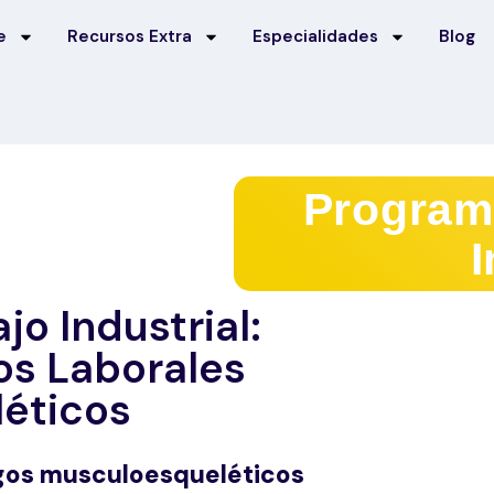
e
Recursos Extra
Especialidades
Blog
Program
I
jo Industrial:
os Laborales
éticos
esgos musculoesqueléticos