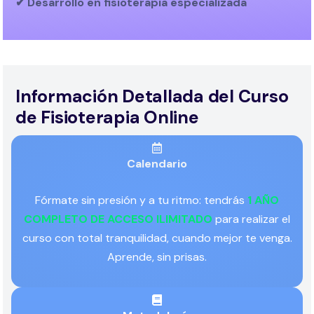
✔ Desarrollo en fisioterapia especializada
Información Detallada del Curso
de Fisioterapia Online
Calendario
Fórmate sin presión y a tu ritmo: tendrás
1 AÑO
COMPLETO DE ACCESO ILIMITADO
para realizar el
curso con total tranquilidad, cuando mejor te venga.
Aprende, sin prisas.