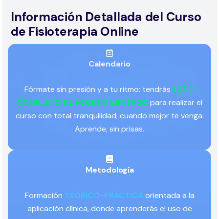
Información Detallada del Curso
de Fisioterapia Online
Calendario
Fórmate sin presión y a tu ritmo: tendrás
1 AÑO
COMPLETO DE ACCESO ILIMITADO
para realizar el
curso con total tranquilidad, cuando mejor te venga.
Aprende, sin prisas.
Metodología
Formación
TEÓRICO-PRÁCTICA
orientada a la
aplicación clínica, donde aprenderás el uso de