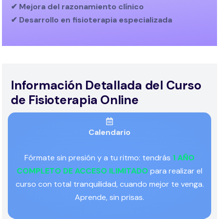
✔ Mejora del razonamiento clínico
✔ Desarrollo en fisioterapia especializada
Información Detallada del Curso
de Fisioterapia Online
Calendario
Fórmate sin presión y a tu ritmo: tendrás
1 AÑO
COMPLETO DE ACCESO ILIMITADO
para realizar el
curso con total tranquilidad, cuando mejor te venga.
Aprende, sin prisas.