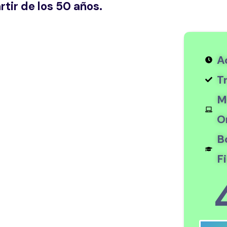
tir de los 50 años.
A
T
M
O
B
Fi