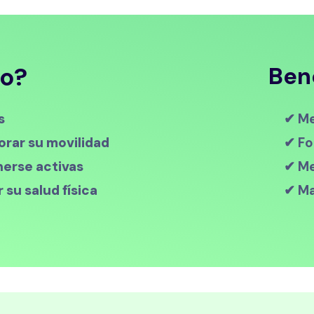
do?
Ben
s
✔ Me
rar su movilidad
✔ Fo
erse activas
✔ Me
su salud física
✔ Ma