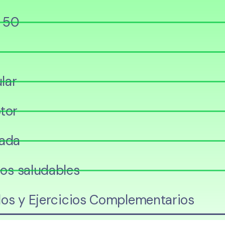
s 50
lar
tor
iada
os saludables
los y Ejercicios Complementarios