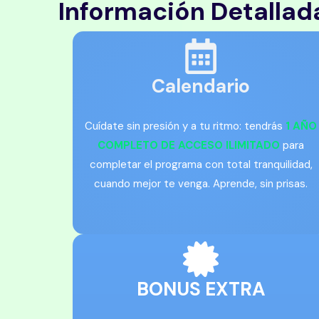
Información Detallad
Calendario
Cuídate sin presión y a tu ritmo: tendrás
1 AÑO
COMPLETO DE ACCESO ILIMITADO
para
completar el programa con total tranquilidad,
cuando mejor te venga. Aprende, sin prisas.
BONUS EXTRA