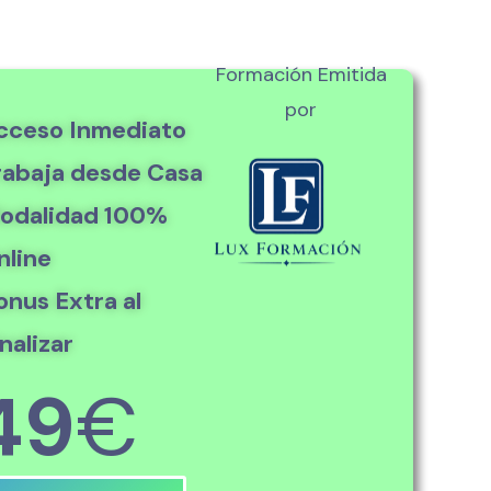
Formación Emitida
por
cceso Inmediato
rabaja desde Casa
odalidad 100%
nline
onus Extra al
nalizar
49
€