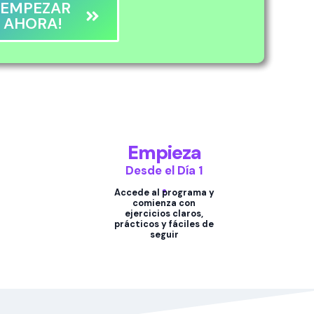
¡EMPEZAR
AHORA!
Empieza
Desde el Día 1
Accede al programa y
comienza con
ejercicios claros,
prácticos y fáciles de
seguir