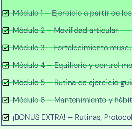
Módulo 1 – Ejercicio a partir de lo
Módulo 2 – Movilidad articular
Módulo 3 – Fortalecimiento muscu
Módulo 4 – Equilibrio y control mo
Módulo 5 – Rutina de ejercicio gu
Módulo 6 – Mantenimiento y hábit
¡BONUS EXTRA! – Rutinas, Protoco