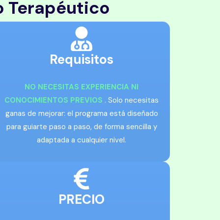
o Terapéutico
Requisitos
NO NECESITAS EXPERIENCIA NI
CONOCIMIENTOS PREVIOS
. Solo necesitas
ganas de mejorar: el programa está diseñado
para guiarte paso a paso, de forma sencilla y
adaptada a cualquier nivel.
PRECIO