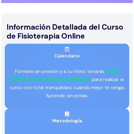
Información Detallada del Curso
de Fisioterapia Online
Calendario
Fórmate sin presión y a tu ritmo: tendrás
1 AÑO
COMPLETO DE ACCESO ILIMITADO
para realizar el
curso con total tranquilidad, cuando mejor te venga.
Aprende, sin prisas.
Metodología