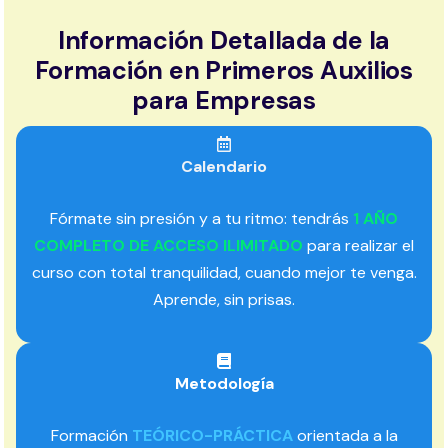
Información Detallada de la
Formación en Primeros Auxilios
para Empresas
Calendario
Fórmate sin presión y a tu ritmo: tendrás
1 AÑO
COMPLETO DE ACCESO ILIMITADO
para realizar el
curso con total tranquilidad, cuando mejor te venga.
Aprende, sin prisas.
Metodología
Formación
TEÓRICO-PRÁCTICA
orientada a la