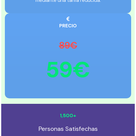
mediante una tarifa reducida.
PRECIO
89€
59€
1,500
+
Personas Satisfechas