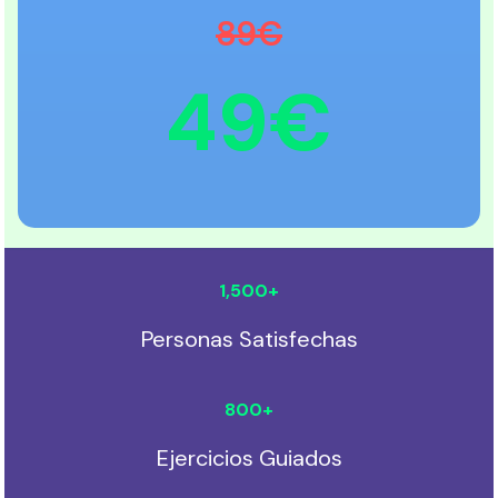
89€
49€
1,500
+
Personas Satisfechas
800
+
Ejercicios Guiados