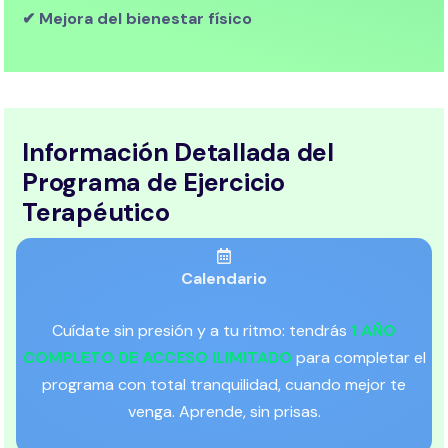
✔ Mejora del bienestar físico
Información Detallada del
Programa de Ejercicio
Terapéutico
Calendario
Cuídate sin presión y a tu ritmo: tendrás
1 AÑO
COMPLETO DE ACCESO ILIMITADO
para completar el
programa con total tranquilidad, cuando mejor te
venga. Aprende, sin prisas.