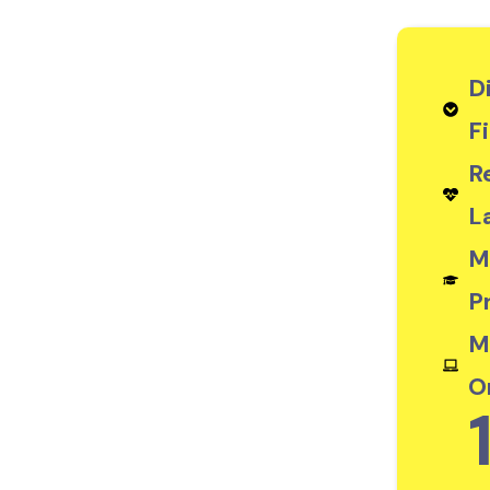
D
F
R
L
M
P
M
O
1