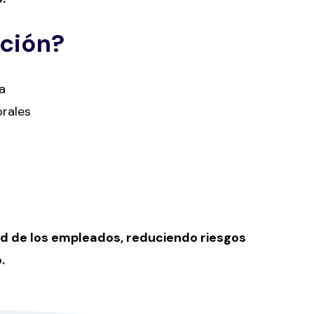
ción?
a
orales
dad de los empleados, reduciendo riesgos
.