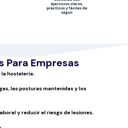
ejercicios claros,
prácticos y fáciles de
seguir
es Para Empresas
la hostelería.
rgas, las posturas mantenidas y los
oral y reducir el riesgo de lesiones.
.