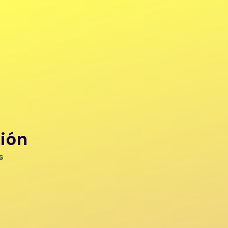
ción
s