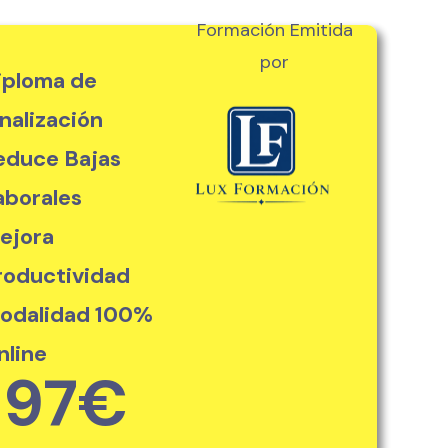
Formación Emitida
por
iploma de
inalización
educe Bajas
aborales
ejora
roductividad
odalidad 100%
nline
97€