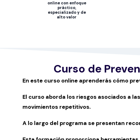
online con enfoque
práctico,
especializado y de
alto valor
Curso de Preven
En este curso online aprenderás cómo prev
El curso aborda los riesgos asociados a la
movimientos repetitivos.
A lo largo del programa se presentan recom
Esta formación proporciona herramientas pa