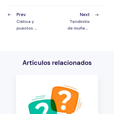
Prev
Next
Ciática y
Tendinitis
puestos de
de muñeca
trabajo
(síndrome
sedentario
del túnel
s: consejos
carpiano):
ergonómic
qué hacer
os +
en casa y
estiramien
cómo
tos en
prevenirla
casa
en la
oficina