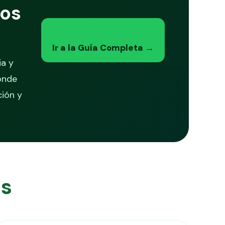
dos
Ir a la Guía Completa →
ia y
donde
ción y
ás