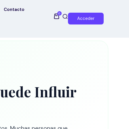
Contacto
0
Acceder
uede Influir
tos. Muchas personas que