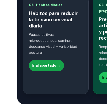
05 · Hábitos diarios
06 ·
pro
Hábitos para reducir
Pre
la tensión cervical
art
diaria
y p
Pausas activas,
re
microdescansos, caminar,
descanso visual y variabilidad
Resp
postural.
rela
desc
tele
Ir al apartado →
Ir