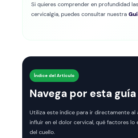
Si quieres comprender en profundidad las 
cervicalgia, puedes consultar nuestra
Guí
Índice del Artículo
Navega por esta guía 
Utiliza este índice para ir directamente 
influir en el dolor cervical, qué factores
del cuello.