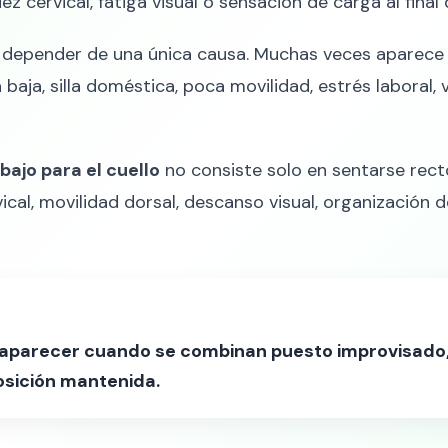
ez cervical, fatiga visual o sensación de carga al final d
 depender de una única causa. Muchas veces aparece p
a baja, silla doméstica, poca movilidad, estrés laboral
ajo para el cuello
no consiste solo en sentarse rect
ical, movilidad dorsal, descanso visual, organización 
e aparecer cuando se combinan puesto improvisado, p
sición mantenida.