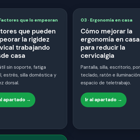
 Factores que lo empeoran
03 · Ergonomía en casa
tores que pueden
Cómo mejorar la
eorar la rigidez
ergonomía en casa
vical trabajando
para reducir la
de casa
cervicalgia
til sin soporte, fatiga
Pantalla, silla, escritorio, por
l, estrés, silla doméstica y
teclado, ratón e iluminación
ez dorsal.
espacio de teletrabajo.
 al apartado →
Ir al apartado →