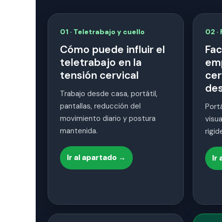
01 · Teletrabajo y cuello
02 ·
Cómo puede influir el
Fac
teletrabajo en la
emp
tensión cervical
cer
des
Trabajo desde casa, portátil,
pantallas, reducción del
Portá
movimiento diario y postura
visua
mantenida.
rigid
Ir al apartado →
Ir