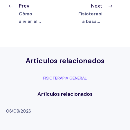
Prev
Next
Cómo
Fisioterapi
aliviar el
a basada
dolor de
en
espalda
evidencia
baja desde
científica |
casa:
Formación
ejercicios
y práctica
posturales
clínica
que
FISIOTERAPIA GENERAL
realmente
funcionan
06/08/2026