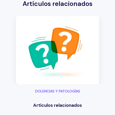
ajustes
os +
ergonómic
estiramien
os en el
tos en
escritorio
casa
DOLENCIAS Y PATOLOGÍAS