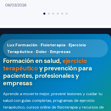
06/03/2026
Lux Formación · Fisioterapia · Ejercicio
Terapéutico · Dolor · Empresas
Formación en salud,
ejercicio
terapéutico
y prevención para
pacientes, profesionales y
empresas
Aprende a moverte mejor, prevenir lesiones y cuidar tu
salud con guías completas, programas de ejercicio
terapéutico, cursos online de fisioterapia y recursos de