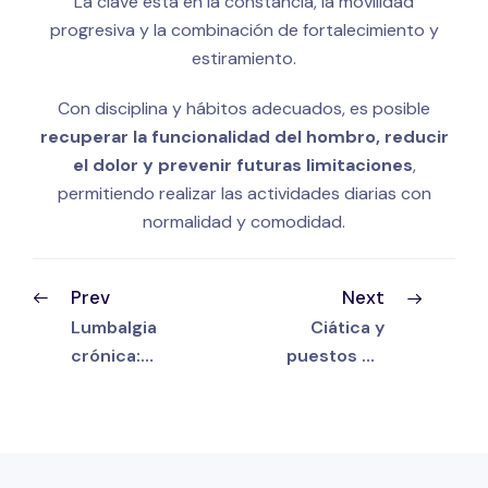
La clave está en la constancia, la movilidad
progresiva y la combinación de fortalecimiento y
estiramiento.
Con disciplina y hábitos adecuados, es posible
recuperar la funcionalidad del hombro, reducir
el dolor y prevenir futuras limitaciones
,
permitiendo realizar las actividades diarias con
normalidad y comodidad.
Prev
Next
Lumbalgia
Ciática y
crónica:
puestos de
abordaje
trabajo
integral
sedentario
desde el
s: consejos
sofá y
ergonómic